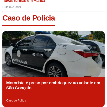
novas turmas em Maricá
Cultura e lazer
Caso de Polícia
Motorista é preso por embriaguez ao volante em
São Gonçalo
Caso de Polícia