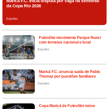
Maricá F.C. inicia disputa por vaga na semifinal
da Copa Rio 2026
Esportes
Futevôlei movimenta Parque Nanci
com torneios nacional e local
Esportes
Maricá F.C. anuncia saída de Pablo
Thomaz por questões familiares
Esportes
Copa Maricá de Futevôlei reúne