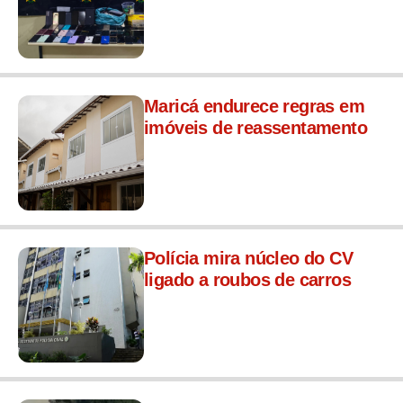
Maricá endurece regras em
imóveis de reassentamento
Polícia mira núcleo do CV
ligado a roubos de carros