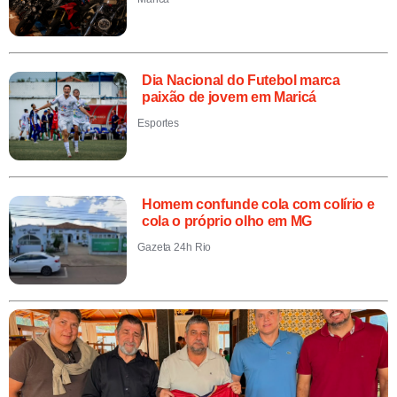
Dia Nacional do Futebol marca
paixão de jovem em Maricá
Esportes
Homem confunde cola com colírio e
cola o próprio olho em MG
Gazeta 24h Rio