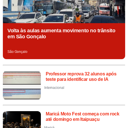
Volta às aulas aumenta movimento no trânsito
em São Gonçalo
São Gonçalo
Professor reprova 32 alunos após
teste para identificar uso de IA
Internacional
Maricá Moto Fest começa com rock
até domingo em Itaipuaçu
Maricá