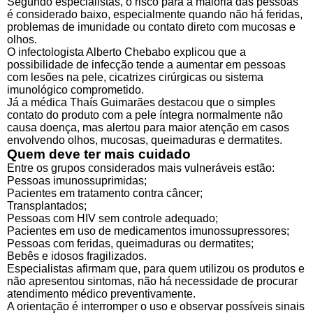
Segundo especialistas, o risco para a maioria das pessoas
é considerado baixo, especialmente quando não há feridas,
problemas de imunidade ou contato direto com mucosas e
olhos.
O infectologista
Alberto Chebabo
explicou que a
possibilidade de infecção tende a aumentar em pessoas
com lesões na pele, cicatrizes cirúrgicas ou sistema
imunológico comprometido.
Já a médica
Thaís Guimarães
destacou que o simples
contato do produto com a pele íntegra normalmente não
causa doença, mas alertou para maior atenção em casos
envolvendo olhos, mucosas, queimaduras e dermatites.
Quem deve ter mais cuidado
Entre os grupos considerados mais vulneráveis estão:
Pessoas imunossuprimidas;
Pacientes em tratamento contra câncer;
Transplantados;
Pessoas com HIV sem controle adequado;
Pacientes em uso de medicamentos imunossupressores;
Pessoas com feridas, queimaduras ou dermatites;
Bebês e idosos fragilizados.
Especialistas afirmam que, para quem utilizou os produtos e
não apresentou sintomas, não há necessidade de procurar
atendimento médico preventivamente.
A orientação é interromper o uso e observar possíveis sinais