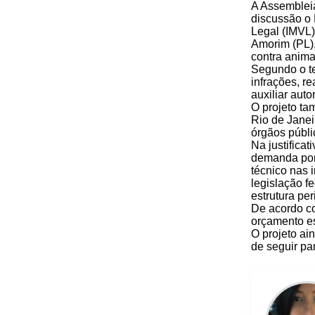
A Assembleia
discussão o 
Legal (IMVL)
Amorim (PL),
contra anima
Segundo o te
infrações, r
auxiliar aut
O projeto ta
Rio de Janei
órgãos públi
Na justifica
demanda por 
técnico nas 
legislação f
estrutura peri
De acordo co
orçamento e
O projeto ai
de seguir pa