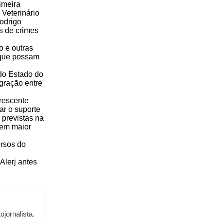
imeira
 Veterinário
Rodrigo
s de crimes
o e outras
s que possam
 do Estado do
egração entre
crescente
ar o suporte
 previstas na
gem maior
ursos do
Alerj antes
ojornalista.