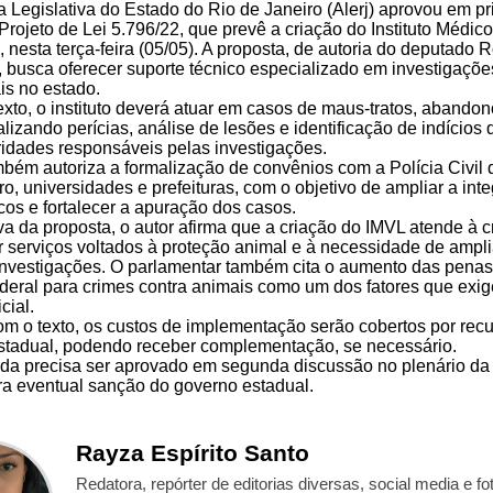
 Legislativa do Estado do Rio de Janeiro (Alerj) aprovou em pr
Projeto de Lei 5.796/22, que prevê a criação do Instituto Médico
, nesta terça-feira (05/05). A proposta, de autoria do deputado 
 busca oferecer suporte técnico especializado em investigaçõe
is no estado.
xto, o instituto deverá atuar em casos de maus-tratos, abandon
ealizando perícias, análise de lesões e identificação de indício
oridades responsáveis pelas investigações.
mbém autoriza a formalização de convênios com a Polícia Civil
ro, universidades e prefeituras, com o objetivo de ampliar a int
cos e fortalecer a apuração dos casos.
tiva da proposta, o autor afirma que a criação do IMVL atende à 
serviços voltados à proteção animal e à necessidade de ampli
investigações. O parlamentar também cita o aumento das penas
ederal para crimes contra animais como um dos fatores que exi
cial.
m o texto, os custos de implementação serão cobertos por rec
stadual, podendo receber complementação, se necessário.
nda precisa ser aprovado em segunda discussão no plenário da 
ra eventual sanção do governo estadual.
Rayza
Espírito Santo
Redatora, repórter de editorias diversas, social media e fot