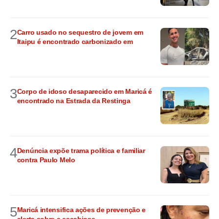
2
Carro usado no sequestro de jovem em
Itaipu é encontrado carbonizado em
3
Corpo de idoso desaparecido em Maricá é
encontrado na Estrada da Restinga
4
Denúncia expõe trama política e familiar
contra Paulo Melo
5
Maricá intensifica ações de prevenção e
alerta sobre a escabiose