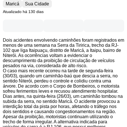
Maricá
Sua Cidade
Atualizado há 130 dias
Dois acidentes envolvendo caminhões foram registrados em
menos de uma semana na Serra da Tiririca, trecho da RJ-
102 que liga Itaipuaçu, distrito de Maricá, a Itaipu, bairro de
Niterói. As ocorrências voltam a evidenciar o
descumprimento da proibição de circulação de veículos
pesados na via, considerada de alto risco.
O caso mais recente ocorreu na tarde de segunda-feira
(30/03), quando um caminhão-baú que descia a serra, no
sentido Niterói, perdeu o controle e colidiu contra uma
árvore. De acordo com o Corpo de Bombeiros, o motorista
sofreu ferimentos leves e recusou atendimento hospitalar.
Dias antes, na quinta-feira (26/03), um caminhão tombou na
subida da serra, no sentido Maricá. O acidente provocou a
interdição total da pista por horas, afetando o tráfego nos
dois sentidos e causando congestionamentos na região.
Apesar da proibição, motoristas continuam utilizando o
trecho de forma irregular. A alternativa indicada para
veículos de carga é a RJ-106, que possui melhores