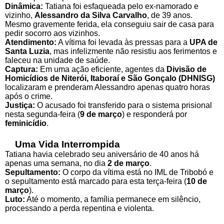
Dinâmica:
Tatiana foi esfaqueada pelo ex-namorado e
vizinho,
Alessandro da Silva Carvalho
, de 39 anos.
Mesmo gravemente ferida, ela conseguiu sair de casa para
pedir socorro aos vizinhos.
Atendimento:
A vítima foi levada às pressas para a
UPA de
Santa Luzia
, mas infelizmente não resistiu aos ferimentos e
faleceu na unidade de saúde.
Captura:
Em uma ação eficiente, agentes da
Divisão de
Homicídios de Niterói, Itaboraí e São Gonçalo (DHNISG)
localizaram e prenderam Alessandro apenas quatro horas
após o crime.
Justiça:
O acusado foi transferido para o sistema prisional
nesta segunda-feira (
9 de março
) e responderá por
feminicídio
.
Uma Vida Interrompida
Tatiana havia celebrado seu aniversário de 40 anos há
apenas uma semana, no dia
2 de março
.
Sepultamento:
O corpo da vítima está no IML de Tribobó e
o sepultamento está marcado para esta terça-feira (
10 de
março
).
Luto:
Até o momento, a família permanece em silêncio,
processando a perda repentina e violenta.