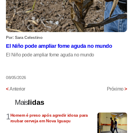
Por: Sara Celestino
El Niño pode ampliar fome aguda no mundo
El Niño pode ampliar fome aguda no mundo
08/05/2026
<
Anterior
Próximo
>
Mais
lidas
1
Homem é preso após agredir idosa para
roubar cerveja em Nova Iguaçu