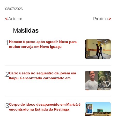
08/07/2026
<
Anterior
Próximo
>
Mais
lidas
1
Homem é preso após agredir idosa para
roubar cerveja em Nova Iguaçu
2
Carro usado no sequestro de jovem em
Itaipu é encontrado carbonizado em
3
Corpo de idoso desaparecido em Maricá é
encontrado na Estrada da Restinga