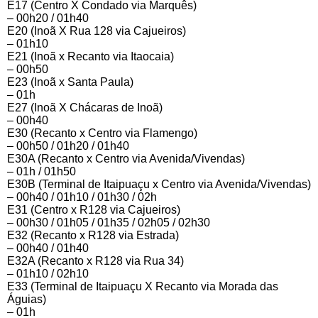
E17 (Centro X Condado via Marquês)
– 00h20 / 01h40
E20 (Inoã X Rua 128 via Cajueiros)
– 01h10
E21 (Inoã x Recanto via Itaocaia)
– 00h50
E23 (Inoã x Santa Paula)
– 01h
E27 (Inoã X Chácaras de Inoã)
– 00h40
E30 (Recanto x Centro via Flamengo)
– 00h50 / 01h20 / 01h40
E30A (Recanto x Centro via Avenida/Vivendas)
– 01h / 01h50
E30B (Terminal de Itaipuaçu x Centro via Avenida/Vivendas)
– 00h40 / 01h10 / 01h30 / 02h
E31 (Centro x R128 via Cajueiros)
– 00h30 / 01h05 / 01h35 / 02h05 / 02h30
E32 (Recanto x R128 via Estrada)
– 00h40 / 01h40
E32A (Recanto x R128 via Rua 34)
– 01h10 / 02h10
E33 (Terminal de Itaipuaçu X Recanto via Morada das
Águias)
– 01h