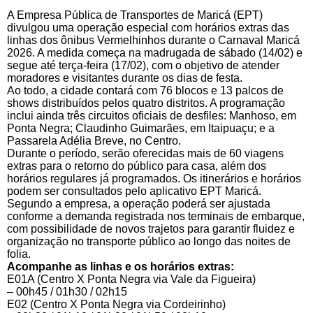
A Empresa Pública de Transportes de Maricá (EPT)
divulgou uma operação especial com horários extras das
linhas dos ônibus Vermelhinhos durante o Carnaval Maricá
2026. A medida começa na madrugada de sábado (14/02) e
segue até terça-feira (17/02), com o objetivo de atender
moradores e visitantes durante os dias de festa.
Ao todo, a cidade contará com 76 blocos e 13 palcos de
shows distribuídos pelos quatro distritos. A programação
inclui ainda três circuitos oficiais de desfiles: Manhoso, em
Ponta Negra; Claudinho Guimarães, em Itaipuaçu; e a
Passarela Adélia Breve, no Centro.
Durante o período, serão oferecidas mais de 60 viagens
extras para o retorno do público para casa, além dos
horários regulares já programados. Os itinerários e horários
podem ser consultados pelo aplicativo EPT Maricá.
Segundo a empresa, a operação poderá ser ajustada
conforme a demanda registrada nos terminais de embarque,
com possibilidade de novos trajetos para garantir fluidez e
organização no transporte público ao longo das noites de
folia.
Acompanhe as linhas e os horários extras:
E01A (Centro X Ponta Negra via Vale da Figueira)
– 00h45 / 01h30 / 02h15
E02 (Centro X Ponta Negra via Cordeirinho)