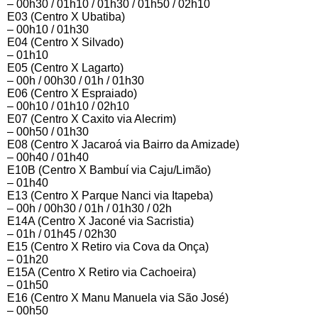
– 00h30 / 01h10 / 01h30 / 01h50 / 02h10
E03 (Centro X Ubatiba)
– 00h10 / 01h30
E04 (Centro X Silvado)
– 01h10
E05 (Centro X Lagarto)
– 00h / 00h30 / 01h / 01h30
E06 (Centro X Espraiado)
– 00h10 / 01h10 / 02h10
E07 (Centro X Caxito via Alecrim)
– 00h50 / 01h30
E08 (Centro X Jacaroá via Bairro da Amizade)
– 00h40 / 01h40
E10B (Centro X Bambuí via Caju/Limão)
– 01h40
E13 (Centro X Parque Nanci via Itapeba)
– 00h / 00h30 / 01h / 01h30 / 02h
E14A (Centro X Jaconé via Sacristia)
– 01h / 01h45 / 02h30
E15 (Centro X Retiro via Cova da Onça)
– 01h20
E15A (Centro X Retiro via Cachoeira)
– 01h50
E16 (Centro X Manu Manuela via São José)
– 00h50