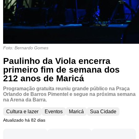
Foto: Bernardo Gomes
Paulinho da Viola encerra
primeiro fim de semana dos
212 anos de Maricá
Programação gratuita reuniu grande público na Praça
Orlando de Barros Pimentel e segue na próxima semana
na Arena da Barra.
Cultura e lazer
Eventos
Maricá
Sua Cidade
Atualizado há 82 dias