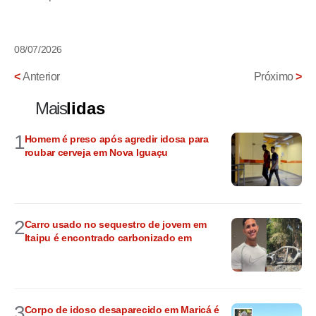
08/07/2026
<
Anterior
Próximo
>
Mais
lidas
1
Homem é preso após agredir idosa para
roubar cerveja em Nova Iguaçu
2
Carro usado no sequestro de jovem em
Itaipu é encontrado carbonizado em
3
Corpo de idoso desaparecido em Maricá é