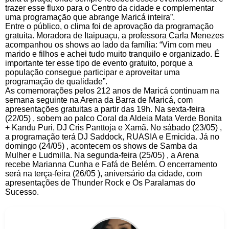
trazer esse fluxo para o Centro da cidade e complementar
uma programação que abrange Maricá inteira”.
Entre o público, o clima foi de aprovação da programação
gratuita. Moradora de Itaipuaçu, a professora Carla Menezes
acompanhou os shows ao lado da família: “Vim com meu
marido e filhos e achei tudo muito tranquilo e organizado. É
importante ter esse tipo de evento gratuito, porque a
população consegue participar e aproveitar uma
programação de qualidade”.
As comemorações pelos 212 anos de Maricá continuam na
semana seguinte na Arena da Barra de Maricá, com
apresentações gratuitas a partir das 19h. Na sexta-feira
(22/05) , sobem ao palco Coral da Aldeia Mata Verde Bonita
+ Kandu Puri, DJ Cris Panttoja e Xamã. No sábado (23/05) ,
a programação terá DJ Saddock, RUASIA e Emicida. Já no
domingo (24/05) , acontecem os shows de Samba da
Mulher e Ludmilla. Na segunda-feira (25/05) , a Arena
recebe Marianna Cunha e Fafá de Belém. O encerramento
será na terça-feira (26/05 ), aniversário da cidade, com
apresentações de Thunder Rock e Os Paralamas do
Sucesso.