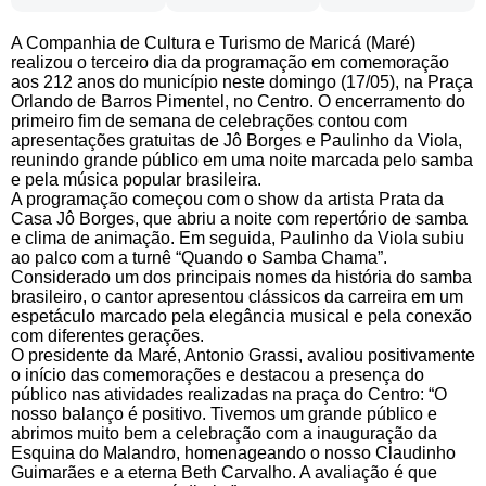
A Companhia de Cultura e Turismo de Maricá (Maré)
realizou o terceiro dia da programação em comemoração
aos 212 anos do município neste domingo (17/05), na Praça
Orlando de Barros Pimentel, no Centro. O encerramento do
primeiro fim de semana de celebrações contou com
apresentações gratuitas de Jô Borges e Paulinho da Viola,
reunindo grande público em uma noite marcada pelo samba
e pela música popular brasileira.
A programação começou com o show da artista Prata da
Casa Jô Borges, que abriu a noite com repertório de samba
e clima de animação. Em seguida, Paulinho da Viola subiu
ao palco com a turnê “Quando o Samba Chama”.
Considerado um dos principais nomes da história do samba
brasileiro, o cantor apresentou clássicos da carreira em um
espetáculo marcado pela elegância musical e pela conexão
com diferentes gerações.
O presidente da Maré, Antonio Grassi, avaliou positivamente
o início das comemorações e destacou a presença do
público nas atividades realizadas na praça do Centro: “O
nosso balanço é positivo. Tivemos um grande público e
abrimos muito bem a celebração com a inauguração da
Esquina do Malandro, homenageando o nosso Claudinho
Guimarães e a eterna Beth Carvalho. A avaliação é que