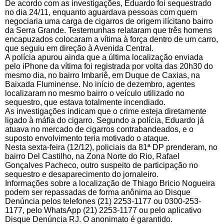
De acordo com as investigações, Eduardo foi sequestrado
no dia 24/11, enquanto aguardava pessoas com quem
negociaria uma carga de cigarros de origem ilícitano bairro
da Serra Grande. Testemunhas relataram que três homens
encapuzados colocaram a vítima à força dentro de um carro,
que seguiu em direção à Avenida Central.
A polícia apurou ainda que a última localização enviada
pelo iPhone da vítima foi registrada por volta das 20h30 do
mesmo dia, no bairro Imbariê, em Duque de Caxias, na
Baixada Fluminense. No início de dezembro, agentes
localizaram no mesmo bairro o veículo utilizado no
sequestro, que estava totalmente incendiado.
As investigações indicam que o crime esteja diretamente
ligado à máfia do cigarro. Segundo a polícia, Eduardo já
atuava no mercado de cigarros contrabandeados, e o
suposto envolvimento teria motivado o ataque.
Nesta sexta-feira (12/12), policiais da 81ª DP prenderam, no
bairro Del Castilho, na Zona Norte do Rio, Rafael
Gonçalves Pacheco, outro suspeito de participação no
sequestro e desaparecimento do jornaleiro.
Informações sobre a localização de Thiago Bricio Nogueira
podem ser repassadas de forma anônima ao Disque
Denúncia pelos telefones (21) 2253-1177 ou 0300-253-
1177, pelo WhatsApp (21) 2253-1177 ou pelo aplicativo
Disque Denúncia RJ. O anonimato é garantido.