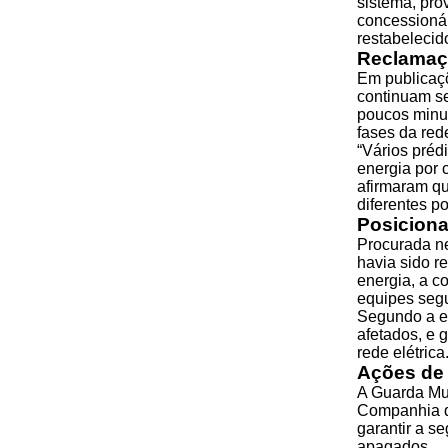
sistema, pro
concessionár
restabelecid
Reclamaç
Em publicaçõ
continuam se
poucos minut
fases da rede
“Vários préd
energia por 
afirmaram qu
diferentes po
Posiciona
Procurada ne
havia sido r
energia, a c
equipes seg
Segundo a em
afetados, e 
rede elétrica
Ações de
A Guarda Mun
Companhia d
garantir a s
apagados.