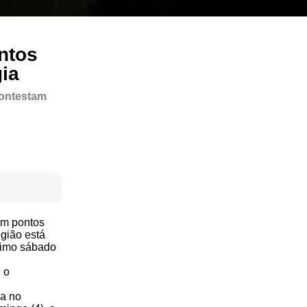
ntos
ia
contestam
am pontos
egião está
ltimo sábado
 o
ga no