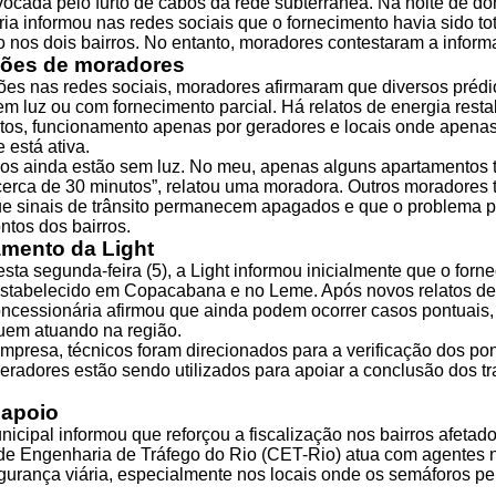
vocada pelo furto de cabos da rede subterrânea. Na noite de do
ia informou nas redes sociais que o fornecimento havia sido to
o nos dois bairros. No entanto, moradores contestaram a inform
ões de moradores
es nas redes sociais, moradores afirmaram que diversos prédi
m luz ou com fornecimento parcial. Há relatos de energia resta
os, funcionamento apenas por geradores e locais onde apenas
 está ativa.
ios ainda estão sem luz. No meu, apenas alguns apartamentos 
cerca de 30 minutos”, relatou uma moradora. Outros moradore
e sinais de trânsito permanecem apagados e que o problema p
ntos dos bairros.
mento da Light
sta segunda-feira (5), a Light informou inicialmente que o forn
estabelecido em Copacabana e no Leme. Após novos relatos de 
oncessionária afirmou que ainda podem ocorrer casos pontuais,
uem atuando na região.
presa, técnicos foram direcionados para a verificação dos po
geradores estão sendo utilizados para apoiar a conclusão dos t
.
 apoio
icipal informou que reforçou a fiscalização nos bairros afetado
e Engenharia de Tráfego do Rio (CET-Rio) atua com agentes n
egurança viária, especialmente nos locais onde os semáforos 