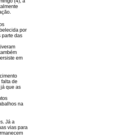
mingo (4), a
talmente
ação.
os
belecida por
 parte das
tiveram
s também
ersiste em
ecimento
falta de
 já que as
ntos
rabalhos na
s. Já a
as vias para
permanecem