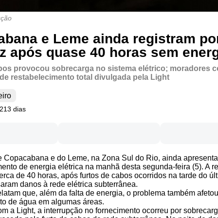
ução
bana e Leme ainda registram po
z após quase 40 horas sem energ
bos provocou sobrecarga no sistema elétrico; moradores 
de restabelecimento total divulgada pela Light
eiro
 213 dias
de Copacabana e do Leme, na Zona Sul do Rio, ainda apresent
ento de energia elétrica na manhã desta segunda-feira (5). A r
erca de 40 horas, após furtos de cabos ocorridos na tarde do ú
saram danos à rede elétrica subterrânea.
latam que, além da falta de energia, o problema também afetou
to de água em algumas áreas.
m a Light, a interrupção no fornecimento ocorreu por sobrecar