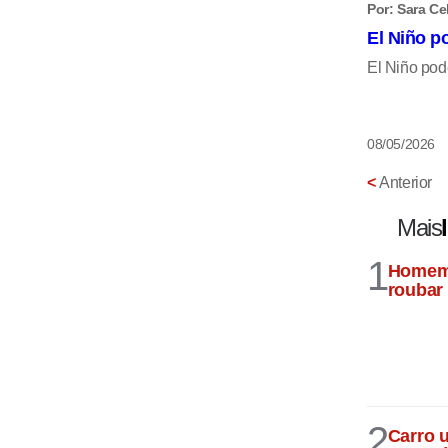
Por: Sara Ce
El Niño p
El Niño po
08/05/2026
<
Anterior
Mais
1
Homem 
roubar
2
Carro 