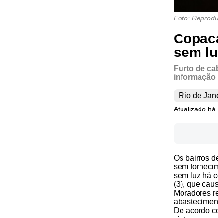
Foto: Reprod
Copaca
sem lu
Furto de ca
informação 
Rio de Jan
Atualizado há
Os bairros 
sem fornecim
sem luz há c
(3), que cau
Moradores re
abastecimen
De acordo co