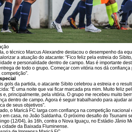
ação
da, o técnico Marcus Alexandre destacou o desempenho da equ
lorizar a atuação do atacante: “Fico feliz pela estreia do Sibito
idade e personalidade dentro de campo. Mas é importante dest
 entrega de todo o grupo. Começar com vitória nos dá confiança 
 competição”.
special
s gols da partida, o atacante Sibito celebrou a estreia e o resul
cida: “É uma noite que vai ficar marcada pra mim. Muito feliz pel
s e, principalmente, pela vitória. O grupo me recebeu muito bem
ença dentro de campo. Agora é seguir trabalhando para ajudar 
ca de seus objetivos”.
ado, o Maricá FC larga com confiança na competição nacional 
o em casa, no João Saldanha. O próximo desafio do Tsunami s
ngo (12/04), às 16h, contra o Nova Iguaçu, no Estádio Jânio M
a cidade da Baixada Fluminense.
ssoria de Imprensa Maricá FC