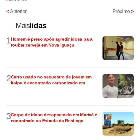
<
Anterior
Próximo
>
Mais
lidas
1
Homem é preso após agredir idosa para
roubar cerveja em Nova Iguaçu
2
Carro usado no sequestro de jovem em
Itaipu é encontrado carbonizado em
3
Corpo de idoso desaparecido em Maricá é
encontrado na Estrada da Restinga