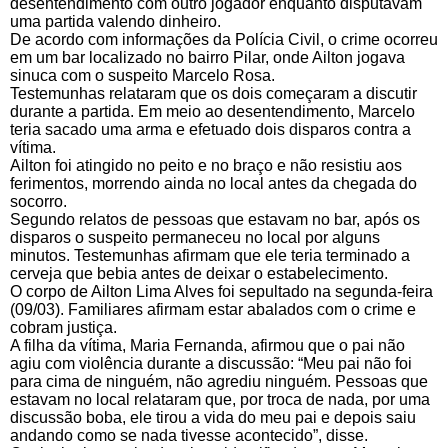
desentendimento com outro jogador enquanto disputavam
uma partida valendo dinheiro.
De acordo com informações da Polícia Civil, o crime ocorreu
em um bar localizado no bairro Pilar, onde Ailton jogava
sinuca com o suspeito Marcelo Rosa.
Testemunhas relataram que os dois começaram a discutir
durante a partida. Em meio ao desentendimento, Marcelo
teria sacado uma arma e efetuado dois disparos contra a
vítima.
Ailton foi atingido no peito e no braço e não resistiu aos
ferimentos, morrendo ainda no local antes da chegada do
socorro.
Segundo relatos de pessoas que estavam no bar, após os
disparos o suspeito permaneceu no local por alguns
minutos. Testemunhas afirmam que ele teria terminado a
cerveja que bebia antes de deixar o estabelecimento.
O corpo de Ailton Lima Alves foi sepultado na segunda-feira
(09/03). Familiares afirmam estar abalados com o crime e
cobram justiça.
A filha da vítima, Maria Fernanda, afirmou que o pai não
agiu com violência durante a discussão: “Meu pai não foi
para cima de ninguém, não agrediu ninguém. Pessoas que
estavam no local relataram que, por troca de nada, por uma
discussão boba, ele tirou a vida do meu pai e depois saiu
andando como se nada tivesse acontecido”, disse.