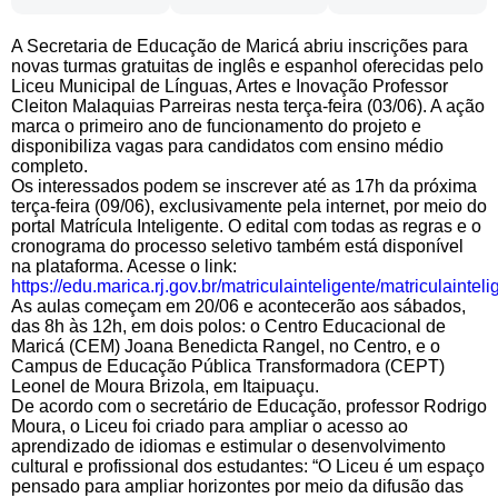
A Secretaria de Educação de Maricá abriu inscrições para
novas turmas gratuitas de inglês e espanhol oferecidas pelo
Liceu Municipal de Línguas, Artes e Inovação Professor
Cleiton Malaquias Parreiras nesta terça-feira (03/06). A ação
marca o primeiro ano de funcionamento do projeto e
disponibiliza vagas para candidatos com ensino médio
completo.
Os interessados podem se inscrever até as 17h da próxima
terça-feira (09/06), exclusivamente pela internet, por meio do
portal Matrícula Inteligente. O edital com todas as regras e o
cronograma do processo seletivo também está disponível
na plataforma. Acesse o link:
https://edu.marica.rj.gov.br/matriculainteligente/matriculainteli
As aulas começam em 20/06 e acontecerão aos sábados,
das 8h às 12h, em dois polos: o Centro Educacional de
Maricá (CEM) Joana Benedicta Rangel, no Centro, e o
Campus de Educação Pública Transformadora (CEPT)
Leonel de Moura Brizola, em Itaipuaçu.
De acordo com o secretário de Educação, professor Rodrigo
Moura, o Liceu foi criado para ampliar o acesso ao
aprendizado de idiomas e estimular o desenvolvimento
cultural e profissional dos estudantes: “O Liceu é um espaço
pensado para ampliar horizontes por meio da difusão das