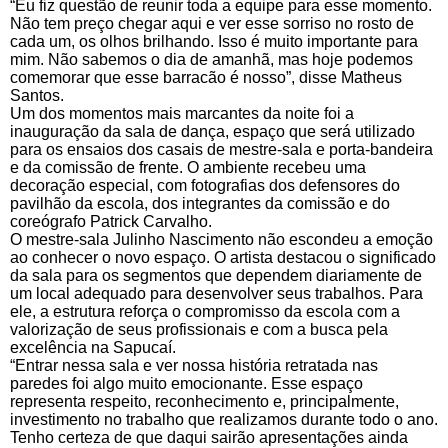
“Eu fiz questão de reunir toda a equipe para esse momento.
Não tem preço chegar aqui e ver esse sorriso no rosto de
cada um, os olhos brilhando. Isso é muito importante para
mim. Não sabemos o dia de amanhã, mas hoje podemos
comemorar que esse barracão é nosso”, disse Matheus
Santos.
Um dos momentos mais marcantes da noite foi a
inauguração da sala de dança, espaço que será utilizado
para os ensaios dos casais de mestre-sala e porta-bandeira
e da comissão de frente. O ambiente recebeu uma
decoração especial, com fotografias dos defensores do
pavilhão da escola, dos integrantes da comissão e do
coreógrafo Patrick Carvalho.
O mestre-sala Julinho Nascimento não escondeu a emoção
ao conhecer o novo espaço. O artista destacou o significado
da sala para os segmentos que dependem diariamente de
um local adequado para desenvolver seus trabalhos. Para
ele, a estrutura reforça o compromisso da escola com a
valorização de seus profissionais e com a busca pela
excelência na Sapucaí.
“Entrar nessa sala e ver nossa história retratada nas
paredes foi algo muito emocionante. Esse espaço
representa respeito, reconhecimento e, principalmente,
investimento no trabalho que realizamos durante todo o ano.
Tenho certeza de que daqui sairão apresentações ainda