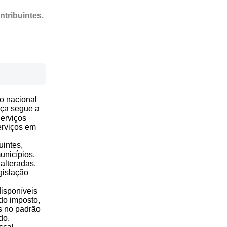
ntribuintes.
lo nacional
nça segue a
erviços
erviços em
uintes,
unicípios,
alteradas,
gislação
disponíveis
do imposto,
s no padrão
do.