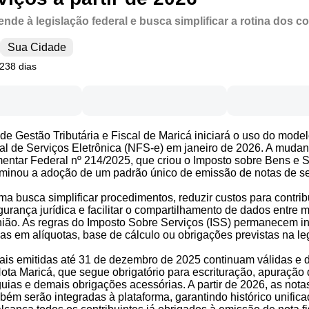
de à legislação federal e busca simplificar a rotina dos co
Sua Cidade
 238 dias
 de Gestão Tributária e Fiscal de Maricá iniciará o uso do mode
al de Serviços Eletrônica (NFS-e) em janeiro de 2026. A muda
ntar Federal nº 214/2025, que criou o Imposto sobre Bens e S
rminou a adoção de um padrão único de emissão de notas de s
ma busca simplificar procedimentos, reduzir custos para contrib
gurança jurídica e facilitar o compartilhamento de dados entre m
ião. As regras do Imposto Sobre Serviços (ISS) permanecem in
 em alíquotas, base de cálculo ou obrigações previstas na le
cais emitidas até 31 de dezembro de 2025 continuam válidas e 
ota Maricá, que segue obrigatório para escrituração, apuração 
uias e demais obrigações acessórias. A partir de 2026, as nota
bém serão integradas à plataforma, garantindo histórico unifica