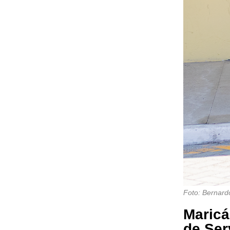
Foto: Bernar
Maricá
de Ser