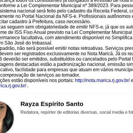
cança todos os contribuintes já obrigados à emissão de nota fi
conforme a Lei Complementar Municipal nº 389/2023. Para pesso
sistema nacional será feito pelo cadastro da Receita Federal, 
amente no Portal Nacional da NFS-e. Profissionais autônomos e
itar cadastro à Prefeitura, caso necessário.
cas seguem sem obrigatoriedade de emitir NFS-e, já que os a
ime de ISS Fixo Anual previsto na Lei Complementar Municipal
rmanece facultativa, com atendimento disponível no Simplifica
m São José do Imbassaí.
adrão, não será possível emitir notas retroativas. Serviços pre
devem ser registrados exclusivamente no Nota Maricá. Já os re
26 deverão ser emitidos, substituídos ou cancelados pelo Portal
tagens destacadas estão a padronização nacional, emissão sim
licativo, facilidade para empresas que atuam em vários municíp
 comprovação de serviços ao tomador.
ções estão disponíveis nos portais:
http://nota.marica.rj.gov.br/
ica.rj.gov.br/
.
Rayza
Espírito Santo
Redatora, repórter de editorias diversas, social media e fot