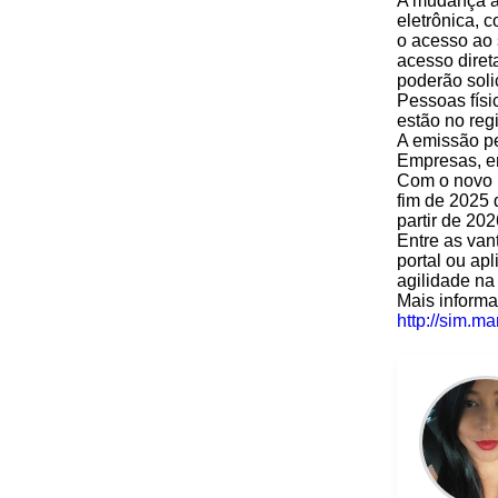
A mudança al
eletrônica, 
o acesso ao 
acesso diret
poderão solic
Pessoas físi
estão no reg
A emissão pe
Empresas, e
Com o novo p
fim de 2025 
partir de 20
Entre as van
portal ou ap
agilidade na
Mais informa
http://sim.mar