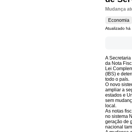
Mudança aten
Economia
Atualizado há
A Secretaria
da Nota Fisc
Lei Compleme
(IBS) e dete
todo o país.
O novo siste
ampliar a se
estados e Un
sem mudanças
local.
As notas fis
no sistema N
geração de g
nacional tam