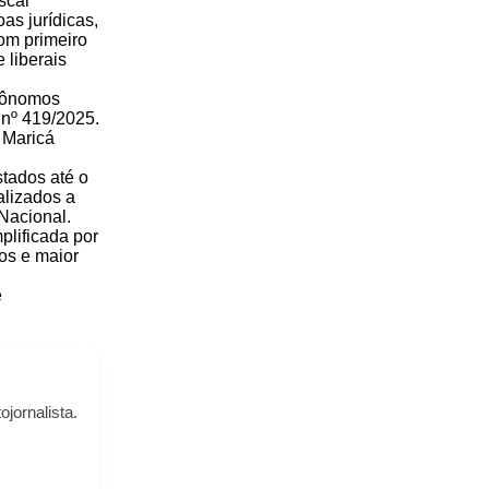
scal
as jurídicas,
com primeiro
 liberais
utônomos
 nº 419/2025.
 Maricá
stados até o
alizados a
 Nacional.
plificada por
ios e maior
e
ojornalista.