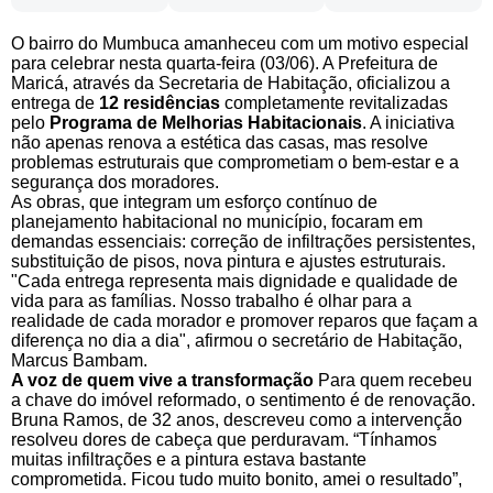
O bairro do Mumbuca amanheceu com um motivo especial
para celebrar nesta quarta-feira (03/06). A Prefeitura de
Maricá, através da Secretaria de Habitação, oficializou a
entrega de
12 residências
completamente revitalizadas
pelo
Programa de Melhorias Habitacionais
. A iniciativa
não apenas renova a estética das casas, mas resolve
problemas estruturais que comprometiam o bem-estar e a
segurança dos moradores.
As obras, que integram um esforço contínuo de
planejamento habitacional no município, focaram em
demandas essenciais: correção de infiltrações persistentes,
substituição de pisos, nova pintura e ajustes estruturais.
"Cada entrega representa mais dignidade e qualidade de
vida para as famílias. Nosso trabalho é olhar para a
realidade de cada morador e promover reparos que façam a
diferença no dia a dia", afirmou o secretário de Habitação,
Marcus Bambam.
A voz de quem vive a transformação
Para quem recebeu
a chave do imóvel reformado, o sentimento é de renovação.
Bruna Ramos, de 32 anos, descreveu como a intervenção
resolveu dores de cabeça que perduravam. “Tínhamos
muitas infiltrações e a pintura estava bastante
comprometida. Ficou tudo muito bonito, amei o resultado”,