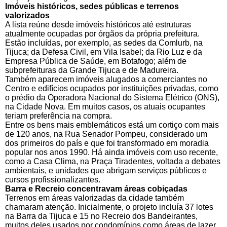
Imóveis históricos, sedes públicas e terrenos
valorizados
A lista reúne desde imóveis históricos até estruturas
atualmente ocupadas por órgãos da própria prefeitura.
Estão incluídas, por exemplo, as sedes da Comlurb, na
Tijuca; da Defesa Civil, em Vila Isabel; da Rio Luz e da
Empresa Pública de Saúde, em Botafogo; além de
subprefeituras da Grande Tijuca e de Madureira.
Também aparecem imóveis alugados a comerciantes no
Centro e edifícios ocupados por instituições privadas, como
o prédio da Operadora Nacional do Sistema Elétrico (ONS),
na Cidade Nova. Em muitos casos, os atuais ocupantes
teriam preferência na compra.
Entre os bens mais emblemáticos está um cortiço com mais
de 120 anos, na Rua Senador Pompeu, considerado um
dos primeiros do país e que foi transformado em moradia
popular nos anos 1990. Há ainda imóveis com uso recente,
como a Casa Clima, na Praça Tiradentes, voltada a debates
ambientais, e unidades que abrigam serviços públicos e
cursos profissionalizantes.
Barra e Recreio concentravam áreas cobiçadas
Terrenos em áreas valorizadas da cidade também
chamaram atenção. Inicialmente, o projeto incluía 37 lotes
na Barra da Tijuca e 15 no Recreio dos Bandeirantes,
muitos deles usados por condomínios como áreas de lazer,