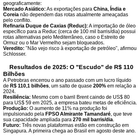
geograficamente:
Mercado Asiático:
As exportações para
China, Índia e
Coreia
não dependem das rotas atualmente ameaçadas
pelo conflito.
Refinaria Duque de Caxias (Reduc):
A importação de óleo
específico para a Reduc (cerca de 100 mil barris/dia) possui
rotas alternativas pelo Mediterrâneo, caso o Estreito de
Ormuz ou o Mar Vermelho sejam bloqueados.
Veredito:
"Não vejo risco à exportação de petróleo", afirmou
Schlosser.
Resultados de 2025: O "Escudo" de R$ 110
Bilhões
A Petrobras encerrou o ano passado com um lucro líquido
de
R$ 110,1 bilhões
, um salto de quase
200%
em relação a
2024.
Resiliência:
Mesmo com o barril Brent caindo de US$ 80
para US$ 59 em 2025, a empresa bateu metas de eficiência.
Produção:
O aumento de 11% na produção foi
impulsionado pela
FPSO Almirante Tamandaré
, que teve
sua capacidade ampliada para
270 mil barris/dia
.
Futuro:
Três novas plataformas estão em construção em
Singapura. A primeira chega ao Brasil em agosto deste ano.