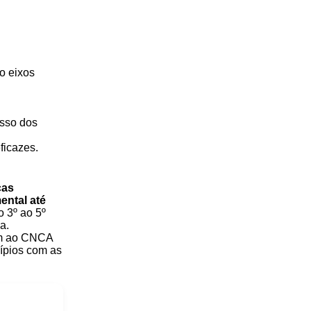
o eixos
sso dos
ficazes.
ças
ental até
 3º ao 5º
a.
am ao CNCA
ípios com as