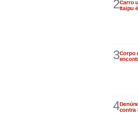
2
Carro 
Itaipu
3
Corpo 
encont
4
Denúnci
contra