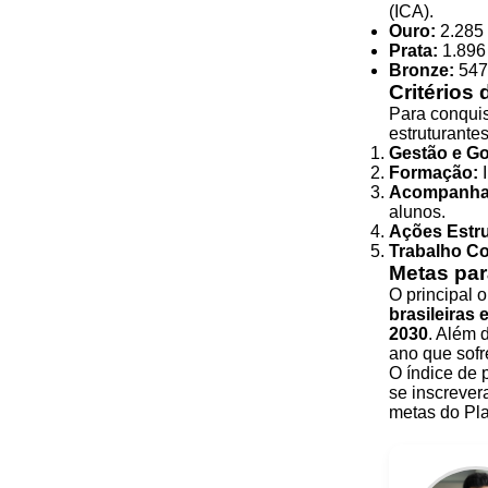
(ICA).
Ouro:
2.285 
Prata:
1.896 
Bronze:
547 
Critérios 
Para conquis
estruturantes
Gestão e G
Formação:
I
Acompanha
alunos.
Ações Estru
Trabalho Co
Metas par
O principal 
brasileiras 
2030
. Além 
ano que sof
O índice de p
se inscrever
metas do Pl