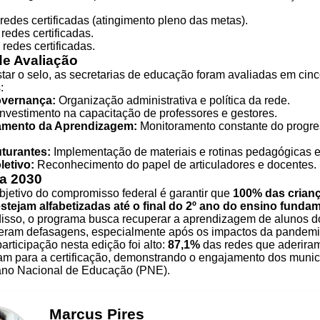
redes certificadas (atingimento pleno das metas).
redes certificadas.
redes certificadas.
de Avaliação
tar o selo, as secretarias de educação foram avaliadas em cinc
:
overnança:
Organização administrativa e política da rede.
nvestimento na capacitação de professores e gestores.
mento da Aprendizagem:
Monitoramento constante do progre
turantes:
Implementação de materiais e rotinas pedagógicas e
letivo:
Reconhecimento do papel de articuladores e docentes.
a 2030
objetivo do compromisso federal é garantir que
100% das crian
estejam alfabetizadas até o final do 2º ano do ensino fundam
disso, o programa busca recuperar a aprendizagem de alunos do
reram defasagens, especialmente após os impactos da pandemi
articipação nesta edição foi alto:
87,1%
das redes que aderir
am para a certificação, demonstrando o engajamento dos munic
ano Nacional de Educação (PNE).
Marcus
Pires