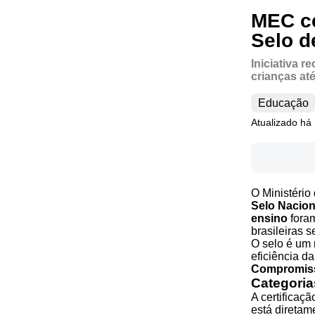
MEC ce
Selo d
Iniciativa 
crianças até
Educação
Atualizado há
O Ministério
Selo Nacio
ensino
foram
brasileiras s
O selo é um
eficiência d
Compromiss
Categoria
A certificaç
está diretam