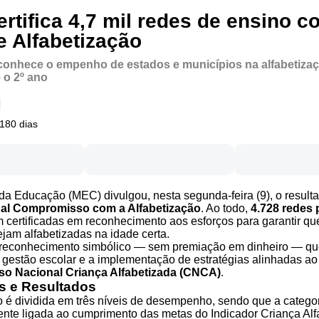
rtifica 4,7 mil redes de ensino c
e Alfabetização
reconhece o empenho de estados e municípios na alfabetiza
 o 2º ano
 180 dias
 da Educação (MEC) divulgou, nesta segunda-feira (9), o resulta
nal Compromisso com a Alfabetização
. Ao todo,
4.728 redes 
 certificadas em reconhecimento aos esforços para garantir qu
ejam alfabetizadas na idade certa.
 reconhecimento simbólico — sem premiação em dinheiro — que
a gestão escolar e a implementação de estratégias alinhadas ao
o Nacional Criança Alfabetizada (CNCA)
.
s e Resultados
ão é dividida em três níveis de desempenho, sendo que a categ
ente ligada ao cumprimento das metas do Indicador Criança Alf