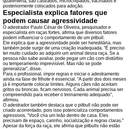
quarentena, são castrados, microchipados, vacinados e
posteriormente colocados para adoção.
Especialista explica fatores que
podem causar agressividade
O adestrador Paulo César de Oliveira, pesquisador e
especialista em raças fortes, afirma que diversos fatores
podem influenciar o comportamento de um pitbull.
Ele explica que a agressividade pode ser hereditária, mas
também pode surgir de uma criação inadequada. “É preciso
ter muito cuidado ao adquirir um animal dessa raça. Se a
pessoa não sabe avaliar, pode pegar um cão com distúrbio
ou temperamento imprevisível. Mas não se pode
generalizar”, disse.
Para o profissional, impor regras e iniciar o adestramento
ainda na fase de filhote é essencial. “A partir dos dois meses
já é importante colocar limites. Alguns cães não aceitam
gritos ou broncas, ficam nervosos. Cada animal precisa ser
compreendido para receber o treinamento adequado”,
afirmou.
O adestrador também destaca que o pitbull não pode ser
criado acorrentado, pois isso potencializa comportamentos
agressivos. “Você cria um leão dentro de casa. Eles
precisam de espaço, carinho, socialização e regras claras.”
Apesar da força da raça, ele afirma que pitbulls não estão