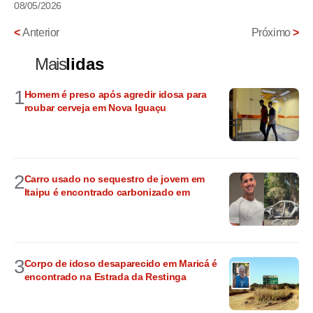
08/05/2026
<
Anterior
Próximo
>
Mais
lidas
1
Homem é preso após agredir idosa para
roubar cerveja em Nova Iguaçu
2
Carro usado no sequestro de jovem em
Itaipu é encontrado carbonizado em
3
Corpo de idoso desaparecido em Maricá é
encontrado na Estrada da Restinga