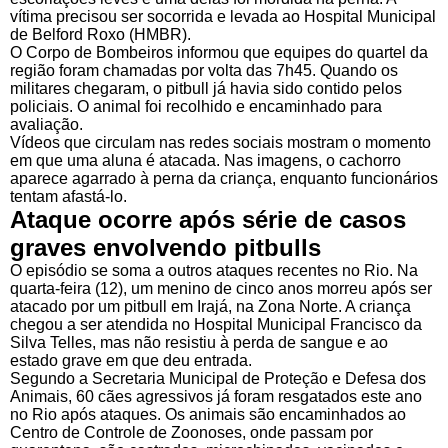
vítima precisou ser socorrida e levada ao Hospital Municipal
de Belford Roxo (HMBR).
O Corpo de Bombeiros informou que equipes do quartel da
região foram chamadas por volta das 7h45. Quando os
militares chegaram, o pitbull já havia sido contido pelos
policiais. O animal foi recolhido e encaminhado para
avaliação.
Vídeos que circulam nas redes sociais mostram o momento
em que uma aluna é atacada. Nas imagens, o cachorro
aparece agarrado à perna da criança, enquanto funcionários
tentam afastá-lo.
Ataque ocorre após série de casos
graves envolvendo pitbulls
O episódio se soma a outros ataques recentes no Rio. Na
quarta-feira (12), um menino de cinco anos morreu após ser
atacado por um pitbull em Irajá, na Zona Norte. A criança
chegou a ser atendida no Hospital Municipal Francisco da
Silva Telles, mas não resistiu à perda de sangue e ao
estado grave em que deu entrada.
Segundo a Secretaria Municipal de Proteção e Defesa dos
Animais, 60 cães agressivos já foram resgatados este ano
no Rio após ataques. Os animais são encaminhados ao
Centro de Controle de Zoonoses, onde passam por