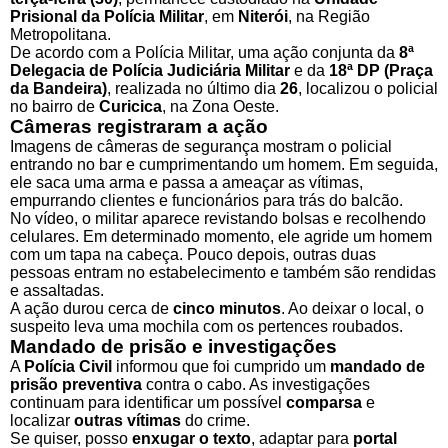
Prisional da Polícia Militar
, em
Niterói
, na Região
Metropolitana.
De acordo com a Polícia Militar, uma ação conjunta da
8ª
Delegacia de Polícia Judiciária Militar
e da
18ª DP (Praça
da Bandeira)
, realizada no último dia
26
, localizou o policial
no bairro de
Curicica
, na Zona Oeste.
Câmeras registraram a ação
Imagens de câmeras de segurança mostram o policial
entrando no bar e cumprimentando um homem. Em seguida,
ele saca uma arma e passa a ameaçar as vítimas,
empurrando clientes e funcionários para trás do balcão.
No vídeo, o militar aparece revistando bolsas e recolhendo
celulares. Em determinado momento, ele agride um homem
com um tapa na cabeça. Pouco depois, outras duas
pessoas entram no estabelecimento e também são rendidas
e assaltadas.
A ação durou cerca de
cinco minutos
. Ao deixar o local, o
suspeito leva uma mochila com os pertences roubados.
Mandado de prisão e investigações
A
Polícia Civil
informou que foi cumprido um
mandado de
prisão preventiva
contra o cabo. As investigações
continuam para identificar um possível
comparsa
e
localizar
outras vítimas
do crime.
Se quiser, posso
enxugar o texto
, adaptar para
portal