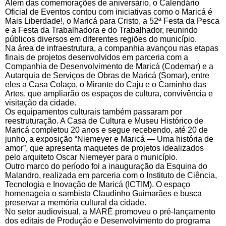
Além das comemorações de aniversário, o Calendário
Oficial de Eventos contou com iniciativas como o Maricá é
Mais Liberdade!, o Maricá para Cristo, a 52ª Festa da Pesca
e a Festa da Trabalhadora e do Trabalhador, reunindo
públicos diversos em diferentes regiões do município.
Na área de infraestrutura, a companhia avançou nas etapas
finais de projetos desenvolvidos em parceria com a
Companhia de Desenvolvimento de Maricá (Codemar) e a
Autarquia de Serviços de Obras de Maricá (Somar), entre
eles a Casa Colaço, o Mirante do Caju e o Caminho das
Artes, que ampliarão os espaços de cultura, convivência e
visitação da cidade.
Os equipamentos culturais também passaram por
reestruturação. A Casa de Cultura e Museu Histórico de
Maricá completou 20 anos e segue recebendo, até 20 de
junho, a exposição “Niemeyer e Maricá — Uma história de
amor”, que apresenta maquetes de projetos idealizados
pelo arquiteto Oscar Niemeyer para o município.
Outro marco do período foi a inauguração da Esquina do
Malandro, realizada em parceria com o Instituto de Ciência,
Tecnologia e Inovação de Maricá (ICTIM). O espaço
homenageia o sambista Claudinho Guimarães e busca
preservar a memória cultural da cidade.
No setor audiovisual, a MARÉ promoveu o pré-lançamento
dos editais de Produção e Desenvolvimento do programa