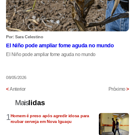
Por: Sara Celestino
El Niño pode ampliar fome aguda no mundo
El Niño pode ampliar fome aguda no mundo
08/05/2026
<
Anterior
Próximo
>
Mais
lidas
1
Homem é preso após agredir idosa para
roubar cerveja em Nova Iguaçu