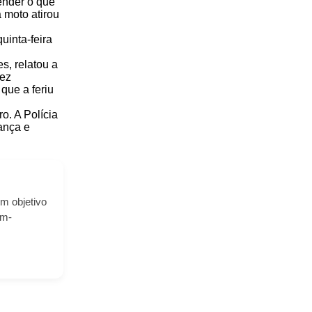
ender o que
 moto atirou
uinta-feira
s, relatou a
fez
que a feriu
o. A Polícia
ança e
m objetivo
em-