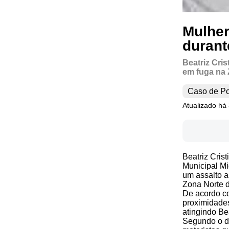
Mulher
durant
Beatriz Cris
em fuga na 
Caso de Po
Atualizado há
Beatriz Cris
Municipal Mi
um assalto a 
Zona Norte d
De acordo co
proximidades
atingindo Bea
Segundo o de