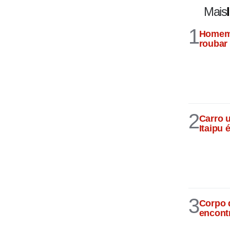
Mais
1
Homem 
roubar
2
Carro 
Itaipu
3
Corpo 
encont