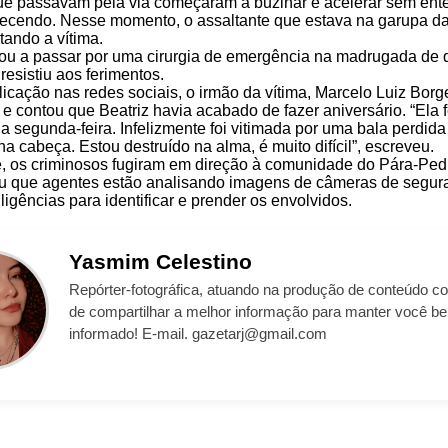
ue passavam pela via começaram a buzinar e acelerar sem ent
ecendo. Nesse momento, o assaltante que estava na garupa da
tando a vítima.
ou a passar por uma cirurgia de emergência na madrugada de q
resistiu aos ferimentos.
cação nas redes sociais, o irmão da vítima, Marcelo Luiz Borge
 e contou que Beatriz havia acabado de fazer aniversário. “Ela 
a segunda-feira. Infelizmente foi vitimada por uma bala perdida 
a cabeça. Estou destruído na alma, é muito difícil”, escreveu.
, os criminosos fugiram em direção à comunidade do Pára-Pedr
ou que agentes estão analisando imagens de câmeras de segur
ligências para identificar e prender os envolvidos.
Yasmim
Celestino
Repórter-fotográfica, atuando na produção de conteúdo co
de compartilhar a melhor informação para manter você b
informado! E-mail. gazetarj@gmail.com