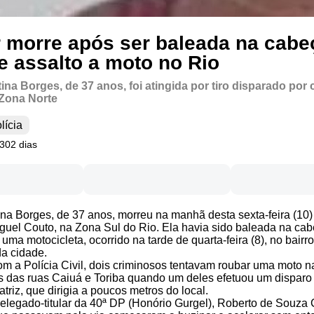
 morre após ser baleada na cabe
e assalto a moto no Rio
tina Borges, de 37 anos, foi atingida por tiro disparado por
Zona Norte
lícia
 302 dias
tina Borges, de 37 anos, morreu na manhã desta sexta-feira (10)
guel Couto, na Zona Sul do Rio. Ela havia sido baleada na ca
uma motocicleta, ocorrido na tarde de quarta-feira (8), no bairr
a cidade.
m a Polícia Civil, dois criminosos tentavam roubar uma moto n
 das ruas Caiuá e Toriba quando um deles efetuou um disparo
triz, que dirigia a poucos metros do local.
legado-titular da 40ª DP (Honório Gurgel), Roberto de Souza