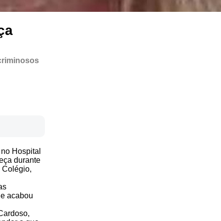
ça
 criminosos
 no Hospital
beça durante
o Colégio,
as
 e acabou
 Cardoso,