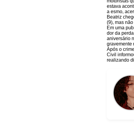
motoristas q
estava acont
a esmo, acer
Beatriz cheg
(9), mas não 
Em uma publi
dor da perda
aniversário n
gravemente n
Após o crime
Civil inform
realizando di