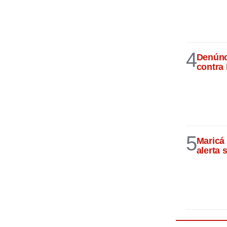
4
Denúnci
contra
5
Maricá 
alerta 