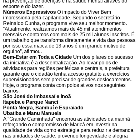
na prevenção de doenças e na saúde mental através do
esporte e do lazer.
Números Expressivos
O impacto do Viver Bem
impressiona pela capilaridade. Segundo o secretário
Reinaldo Cunha, o programa vive seu melhor momento.
“Atualmente, realizamos mais de 45 mil atendimentos
mensais e contamos com mais de 25 mil alunos inscritos. É
um trabalho que transforma diretamente a vida das pessoas,
por isso essa marca de 13 anos é um grande motivo de
orgulho”, afirmou.
Bem-Estar em Toda a Cidade
Um dos pilares do sucesso
da iniciativa é a descentralização. Ao levar polos de
atividades para regiões periféricas e centrais, a prefeitura
garante que o cidadão tenha acesso gratuito a exercícios
supervisionados sem precisar de grandes deslocamentos.
Hoje, o programa conta com polos ativos nos seguintes
bairros:
São José do Imbassaí e Inoã
Itapeba e Parque Nanci
Ponta Negra, Bambuí e Espraiado
Ubatiba e Manu Manuela
A "Grande Caminhada" encerrou as atividades da manhã
reforçando o compromisso de Maricá em investir na
qualidade de vida como estratégia para reduzir a demanda
nas unidades de saúde, provendo longevidade e alegria