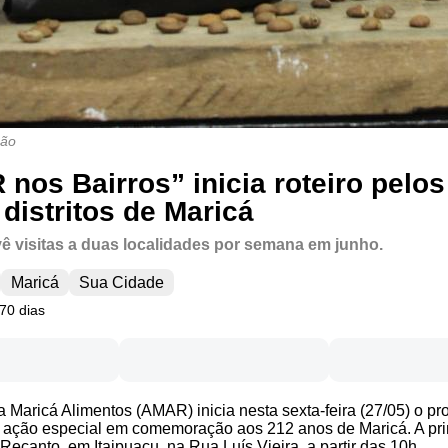
ção
nos Bairros” inicia roteiro pelos
 distritos de Maricá
vê visitas a duas localidades por semana em junho.
Maricá
Sua Cidade
70 dias
Maricá Alimentos (AMAR) inicia nesta sexta-feira (27/05) o p
, ação especial em comemoração aos 212 anos de Maricá. A pr
Recanto, em Itaipuaçu, na Rua Luís Vieira, a partir das 10h.