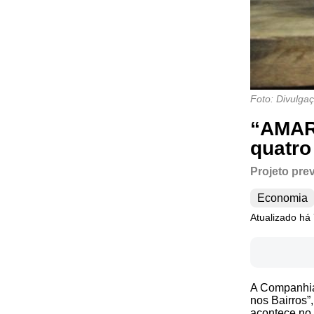
Foto: Divulga
“AMAR 
quatro
Projeto pre
Economia
Atualizado há 
A Companhia 
nos Bairros”
acontece no 