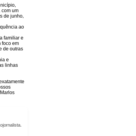
nicípio,
á com um
s de junho,
equência ao
a familiar e
m foco em
e de outras
ia e
s linhas
 exatamente
ossos
 Marlos
ojornalista.