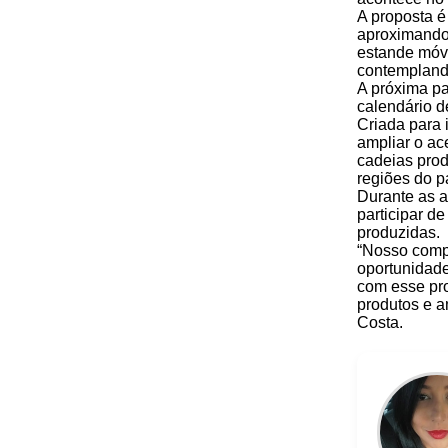
A proposta é 
aproximando
estande móve
contemplando
A próxima pa
calendário d
Criada para i
ampliar o a
cadeias prod
regiões do p
Durante as 
participar d
produzidas.
“Nosso compr
oportunidade
com esse pro
produtos e a
Costa.