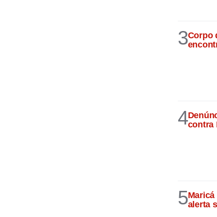
3
Corpo 
encont
4
Denúnci
contra
5
Maricá 
alerta 