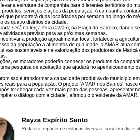
levar a estrutura da companhia para diferentes territórios do mu
 produtos, serviços e ações da população. A campanha contar
l que percorrerá duas localidades por semana ao longo do mê
 os quatro distritos da cidade.
rada será na terça-feira (02/06), na Praça do Barroco, dando s
e atividades previsto para as próximas semanas.
ncentivar a produção agroalimentar local, fortalecer a agricultur
cesso da população a alimentos de qualidade, a AMAR atua co
utivas sustentáveis e na valorização dos produtores de Maricá 
aís.
ações, os moradores poderão conhecer os produtos da companh
e uma pesquisa de aceitação que ajudará no aperfeiçoamento da
omisso é transformar a capacidade produtiva do município em
s reais para a população. O projeto ‘AMAR nos Bairros’ nasce
pósito: chegar cada vez mais perto das pessoas, apresentar n
mpliar o diálogo com a cidade”, afirmou o presidente da AMAR,
Rayza
Espírito Santo
Redatora, repórter de editorias diversas, social media e fot