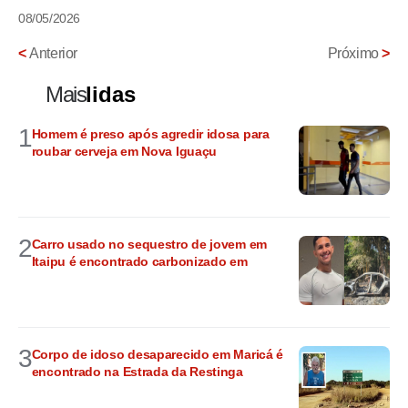
08/05/2026
<
Anterior
Próximo
>
Mais
lidas
1
Homem é preso após agredir idosa para
roubar cerveja em Nova Iguaçu
2
Carro usado no sequestro de jovem em
Itaipu é encontrado carbonizado em
3
Corpo de idoso desaparecido em Maricá é
encontrado na Estrada da Restinga