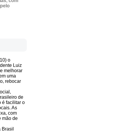
ias, com
 pelo
10) o
idente Luiz
 e melhorar
erem uma
o, rebocar
ocial,
asileiro de
 facilitar o
ocais. As
aixa, com
 e mão de
 Brasil