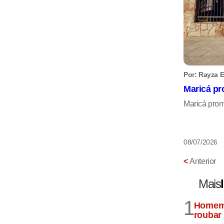
Por: Rayza E
Maricá pr
Maricá prom
08/07/2026
<
Anterior
Mais
1
Homem 
roubar