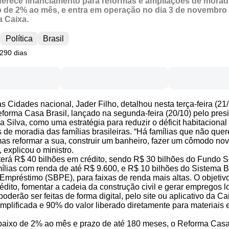
erece financiamento para reformas e ampliações de morad
o de 2% ao mês, e entra em operação no dia 3 de novembro
a Caixa.
Política
Brasil
 290 dias
s Cidades nacional, Jader Filho, detalhou nesta terça-feira (21/
orma Casa Brasil, lançado na segunda-feira (20/10) pelo pres
a Silva, como uma estratégia para reduzir o déficit habitacional
 de moradia das famílias brasileiras. “Há famílias que não qu
as reformar a sua, construir um banheiro, fazer um cômodo nov
 explicou o ministro.
erá R$ 40 bilhões em crédito, sendo R$ 30 bilhões do Fundo S
mílias com renda de até R$ 9.600, e R$ 10 bilhões do Sistema Br
mpréstimo (SBPE), para faixas de renda mais altas. O objetivo é
édito, fomentar a cadeia da construção civil e gerar empregos l
poderão ser feitas de forma digital, pelo site ou aplicativo da C
mplificada e 90% do valor liberado diretamente para materiais
baixo de 2% ao mês e prazo de até 180 meses, o Reforma Casa