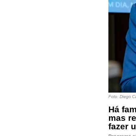
Foto: Diego 
Há fam
mas re
fazer 