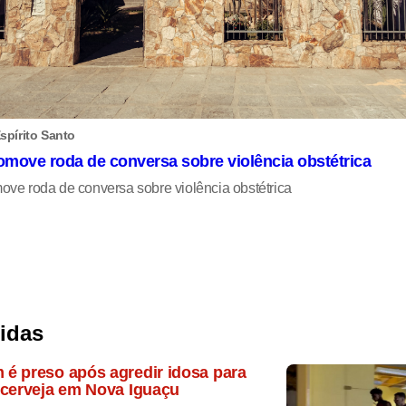
spírito Santo
omove roda de conversa sobre violência obstétrica
ove roda de conversa sobre violência obstétrica
lidas
é preso após agredir idosa para
 cerveja em Nova Iguaçu