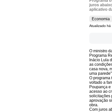
Programa of
juros abaix
aplicativo d
Economia
Atualizado há
O ministro da
Programa Ref
Inácio Lula d
as condições
casa nova, m
uma parede”,
O programa t
voltado a fa
Poupança e E
acesso ao cr
solicitações 
aprovação si
obra.
Com juros a