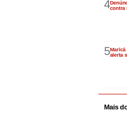
4
Denúnci
contra
5
Maricá 
alerta 
Mais d