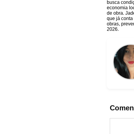
busca condi
economia loc
de obra. Jad
que já conta
obras, preve
2026.
Coment