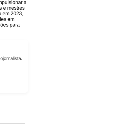
mpulsionar a
os e mestres
o em 2023,
ades em
hões para
ojornalista.