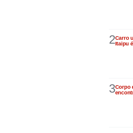
2
Carro 
Itaipu
3
Corpo 
encont