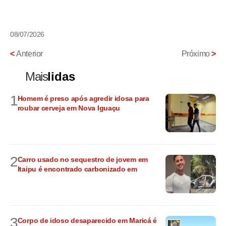
08/07/2026
<
Anterior
Próximo
>
Mais
lidas
1
Homem é preso após agredir idosa para
roubar cerveja em Nova Iguaçu
2
Carro usado no sequestro de jovem em
Itaipu é encontrado carbonizado em
3
Corpo de idoso desaparecido em Maricá é