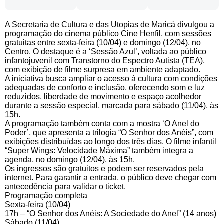
A Secretaria de Cultura e das Utopias de Maricá divulgou a
programação do cinema público Cine Henfil, com sessões
gratuitas entre sexta-feira (10/04) e domingo (12/04), no
Centro. O destaque é a ‘Sessão Azul’, voltada ao público
infantojuvenil com Transtorno do Espectro Autista (TEA),
com exibição de filme surpresa em ambiente adaptado.
A iniciativa busca ampliar o acesso à cultura com condições
adequadas de conforto e inclusão, oferecendo som e luz
reduzidos, liberdade de movimento e espaço acolhedor
durante a sessão especial, marcada para sábado (11/04), às
15h.
A programação também conta com a mostra ‘O Anel do
Poder’, que apresenta a trilogia “O Senhor dos Anéis”, com
exibições distribuídas ao longo dos três dias. O filme infantil
“Super Wings: Velocidade Máxima” também integra a
agenda, no domingo (12/04), às 15h.
Os ingressos são gratuitos e podem ser reservados pela
internet. Para garantir a entrada, o público deve chegar com
antecedência para validar o ticket.
Programação completa
Sexta-feira (10/04)
17h – “O Senhor dos Anéis: A Sociedade do Anel” (14 anos)
Sábado (11/04)