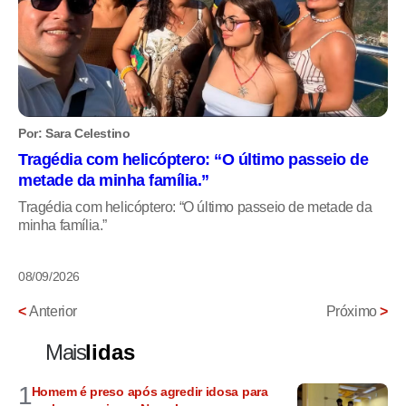
Por: Sara Celestino
Tragédia com helicóptero: “O último passeio de
metade da minha família.”
Tragédia com helicóptero: “O último passeio de metade da
minha família.”
08/09/2026
<
Anterior
Próximo
>
Mais
lidas
1
Homem é preso após agredir idosa para