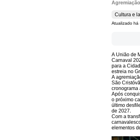
Agremiação 
Cultura e l
Atualizado há 
A
União de 
Carnaval 202
para a Cidad
estreia no G
A agremiação
São Cristóvã
cronograma 
Após conquis
o próximo ca
último desfi
de 2027.
Com a transf
carnavalesc
elementos do