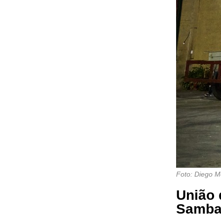
Foto: Diego M
União 
Samb