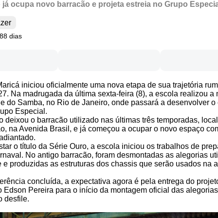
já ocupa novo barracão e projeta estreia no Grupo Especia
azer
88 dias
Maricá
iniciou oficialmente uma nova etapa de sua trajetória ru
7. Na madrugada da última sexta-feira (8), a escola realizou 
e do Samba, no Rio de Janeiro, onde passará a desenvolver o 
rupo Especial.
 deixou o barracão utilizado nas últimas três temporadas, loca
o, na Avenida Brasil, e já começou a ocupar o novo espaço co
adiantado.
tar o título da Série Ouro, a escola iniciou os trabalhos de pre
rnaval. No antigo barracão, foram desmontadas as alegorias ut
le e produzidas as estruturas dos chassis que serão usados na
erência concluída, a expectativa agora é pela entrega do projet
o
Edson Pereira
para o início da montagem oficial das alegoria
 desfile.