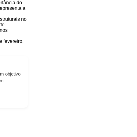
rtância do
epresenta a
struturais no
rte
 nos
 fevereiro,
m objetivo
em-