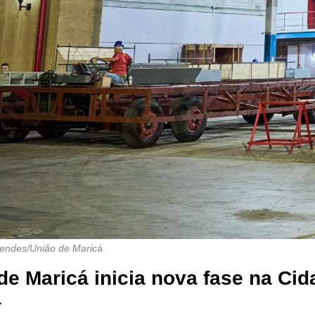
endes/União de Maricá
de Maricá inicia nova fase na Ci
a