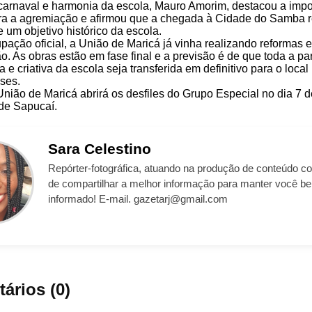
 carnaval e harmonia da escola,
Mauro Amorim
, destacou a impo
a a agremiação e afirmou que a chegada à Cidade do Samba r
e um objetivo histórico da escola.
pação oficial, a União de Maricá já vinha realizando reformas e
o. As obras estão em fase final e a previsão é de que toda a pa
a e criativa da escola seja transferida em definitivo para o local
ses.
nião de Maricá abrirá os desfiles do Grupo Especial no dia 7 de
de Sapucaí
.
Sara
Celestino
Repórter-fotográfica, atuando na produção de conteúdo co
de compartilhar a melhor informação para manter você b
informado! E-mail. gazetarj@gmail.com
ários (0)