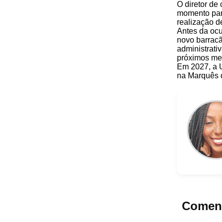
O diretor de
momento par
realização d
Antes da ocu
novo barracã
administrativ
próximos me
Em 2027, a U
na
Marquês 
Coment