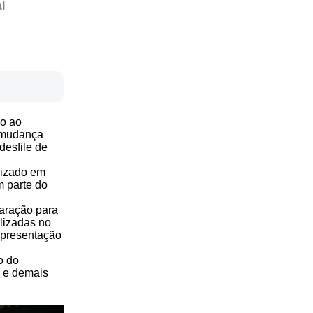
l
mo ao
a mudança
desfile de
lizado em
m parte do
paração para
ilizadas no
 apresentação
o do
s e demais