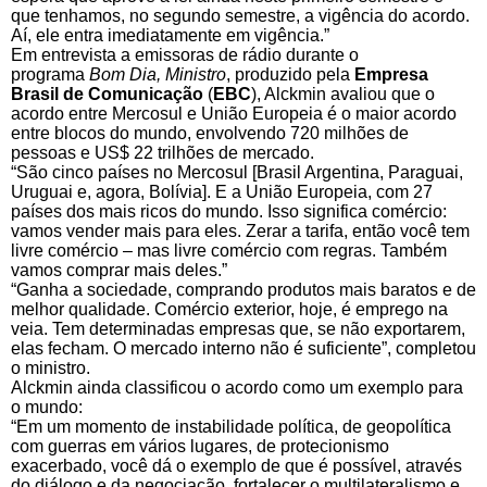
que tenhamos, no segundo semestre, a vigência do acordo.
Aí, ele entra imediatamente em vigência.”
Em entrevista a emissoras de rádio durante o
programa
Bom Dia, Ministro
, produzido pela
Empresa
Brasil de Comunicação
(
EBC
), Alckmin avaliou que o
acordo entre Mercosul e União Europeia é o maior acordo
entre blocos do mundo, envolvendo 720 milhões de
pessoas e US$ 22 trilhões de mercado.
“São cinco países no Mercosul [Brasil Argentina, Paraguai,
Uruguai e, agora, Bolívia]. E a União Europeia, com 27
países dos mais ricos do mundo. Isso significa comércio:
vamos vender mais para eles. Zerar a tarifa, então você tem
livre comércio – mas livre comércio com regras. Também
vamos comprar mais deles.”
“Ganha a sociedade, comprando produtos mais baratos e de
melhor qualidade. Comércio exterior, hoje, é emprego na
veia. Tem determinadas empresas que, se não exportarem,
elas fecham. O mercado interno não é suficiente”, completou
o ministro.
Alckmin ainda classificou o acordo como um exemplo para
o mundo:
“Em um momento de instabilidade política, de geopolítica
com guerras em vários lugares, de protecionismo
exacerbado, você dá o exemplo de que é possível, através
do diálogo e da negociação, fortalecer o multilateralismo e