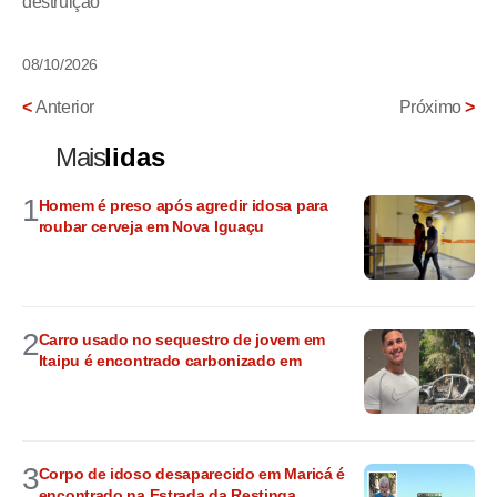
destruição
08/10/2026
<
Anterior
Próximo
>
Mais
lidas
1
Homem é preso após agredir idosa para
roubar cerveja em Nova Iguaçu
2
Carro usado no sequestro de jovem em
Itaipu é encontrado carbonizado em
3
Corpo de idoso desaparecido em Maricá é
encontrado na Estrada da Restinga