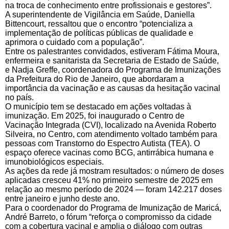
na troca de conhecimento entre profissionais e gestores”.
A superintendente de Vigilância em Saúde, Daniella
Bittencourt, ressaltou que o encontro “potencializa a
implementação de políticas públicas de qualidade e
aprimora o cuidado com a população”.
Entre os palestrantes convidados, estiveram Fátima Moura,
enfermeira e sanitarista da Secretaria de Estado de Saúde,
e Nadja Greffe, coordenadora do Programa de Imunizações
da Prefeitura do Rio de Janeiro, que abordaram a
importância da vacinação e as causas da hesitação vacinal
no país.
O município tem se destacado em ações voltadas à
imunização. Em 2025, foi inaugurado o Centro de
Vacinação Integrada (CVI), localizado na Avenida Roberto
Silveira, no Centro, com atendimento voltado também para
pessoas com Transtorno do Espectro Autista (TEA). O
espaço oferece vacinas como BCG, antirrábica humana e
imunobiológicos especiais.
As ações da rede já mostram resultados: o número de doses
aplicadas cresceu 41% no primeiro semestre de 2025 em
relação ao mesmo período de 2024 — foram 142.217 doses
entre janeiro e junho deste ano.
Para o coordenador do Programa de Imunização de Maricá,
André Barreto, o fórum “reforça o compromisso da cidade
com a cobertura vacinal e amplia o diálogo com outras