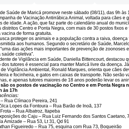
 de Saúde de Maricá promove neste sábado (08/11), das 9h às 1
panha de Vacinação Antirrábica Animal, voltada para cães e ga
s de idade. A ação, que faz parte do calendário anual do municí
 distritos Centro e Ponta Negra, com mais de 30 postos fixos e
 vacina de forma gratuita.
 busca proteger os animais e a população contra a raiva, doença 
nsmitida aos humanos. Segundo o secretário de Saúde, Marcelo
“uma das ações mais importantes de prevenção de zoonoses e
saúde coletiva”.
dente de Vigilância em Saúde, Daniella Bittencourt, destacou q
dos tutores é essencial para manter Maricá livre da doença. Já
de Vigilância Ambiental, Ronald Marques, orienta que cães de
leira e focinheira, e gatos em caixas de transporte. Não serão 
as, e apenas tutores maiores de 18 anos poderão levar os ani
 são os postos de vacinação no Centro e em Ponta Negra 
9h às 17h
acências:
 – Rua Clímaco Pereira, 241
ilca Lopes da Fontoura – Rua Barão de Inoã, 137
rota – Rua Albatroz, Itapeba
xposições do Caju – Rua Luiz Fernando dos Santos Caetano, 
a Amizade – Rua 53, Lt 31, Qd 91
han Figueiredo – Rua 75, esquina com Rua 73, Boqueirão