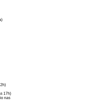
a)
12h)
às 17h)
io nas