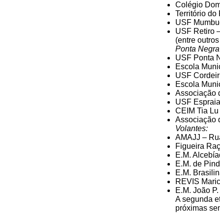
Colégio Domí
Território d
USF Mumbuca
USF Retiro –
(entre outro
Ponta Negra 
USF Ponta Ne
Escola Muni
USF Cordeir
Escola Munic
Associação 
USF Espraia
CEIM Tia Lu
Associação d
Volantes:
AMAJJ – Rua 
Figueira Raç
E.M. Alcebía
E.M. de Pind
E.M. Brasili
REVIS Maricá
E.M. João P.
A segunda et
próximas sem