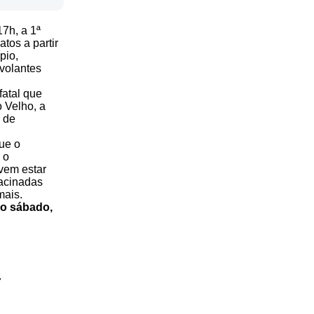
7h, a 1ª
tos a partir
pio,
 volantes
fatal que
 Velho, a
 de
ue o
 o
vem estar
vacinadas
mais.
no sábado,
7