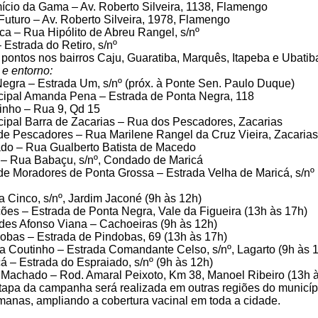
cio da Gama – Av. Roberto Silveira, 1138, Flamengo
o Futuro – Av. Roberto Silveira, 1978, Flamengo
 – Rua Hipólito de Abreu Rangel, s/nº
 Estrada do Retiro, s/nº
s pontos nos bairros Caju, Guaratiba, Marquês, Itapeba e Ubatib
e entorno:
gra – Estrada Um, s/nº (próx. à Ponte Sen. Paulo Duque)
cipal Amanda Pena – Estrada de Ponta Negra, 118
inho – Rua 9, Qd 15
ipal Barra de Zacarias – Rua dos Pescadores, Zacarias
de Pescadores – Rua Marilene Rangel da Cruz Vieira, Zacarias
do – Rua Gualberto Batista de Macedo
 – Rua Babaçu, s/nº, Condado de Maricá
e Moradores de Ponta Grossa – Estrada Velha de Maricá, s/nº
Cinco, s/nº, Jardim Jaconé (9h às 12h)
ões – Estrada de Ponta Negra, Vale da Figueira (13h às 17h)
des Afonso Viana – Cachoeiras (9h às 12h)
obas – Estrada de Pindobas, 69 (13h às 17h)
na Coutinho – Estrada Comandante Celso, s/nº, Lagarto (9h às 
 – Estrada do Espraiado, s/nº (9h às 12h)
 Machado – Rod. Amaral Peixoto, Km 38, Manoel Ribeiro (13h 
apa da campanha será realizada em outras regiões do municíp
anas, ampliando a cobertura vacinal em toda a cidade.