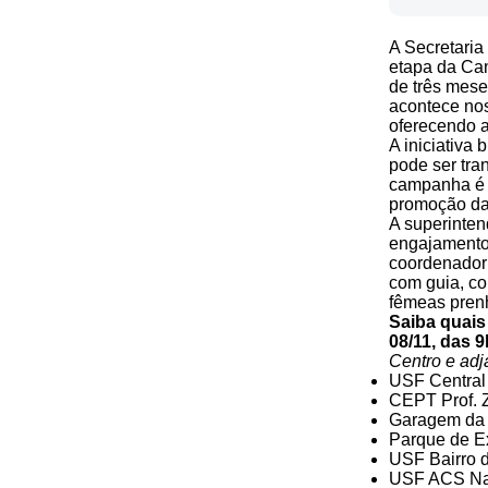
A Secretaria
etapa da Cam
de três mese
acontece nos
oferecendo a
A iniciativa
pode ser tra
campanha é 
promoção da 
A superinten
engajamento 
coordenador 
com guia, co
fêmeas prenh
Saiba quais
08/11, das 
Centro e adj
USF Central
CEPT Prof. Z
Garagem da F
Parque de E
USF Bairro d
USF ACS Nat