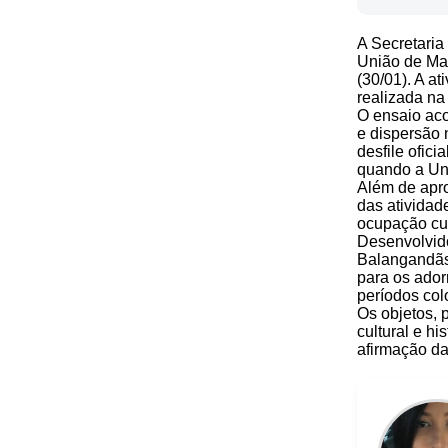
A Secretaria
União de Mar
(30/01). A at
realizada na 
O ensaio ac
e dispersão 
desfile ofic
quando a Uni
Além de apro
das atividad
ocupação cul
Desenvolvid
Balangandãs”
para os ador
períodos colo
Os objetos, 
cultural e hi
afirmação da