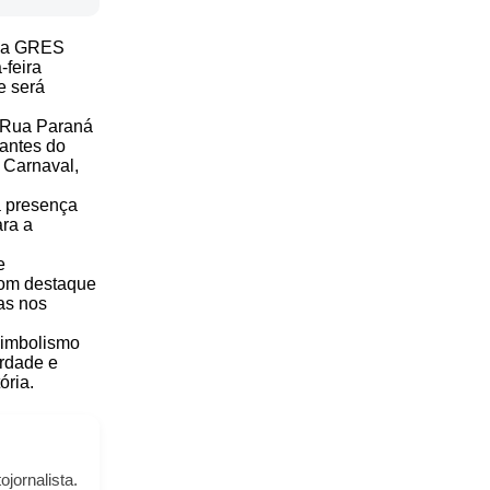
e a GRES
-feira
e será
a Rua Paraná
 antes do
 Carnaval,
a presença
ara a
e
com destaque
as nos
 simbolismo
erdade e
ória.
ojornalista.