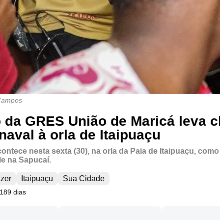
 Campos
 da GRES União de Maricá leva c
naval à orla de Itaipuaçu
contece nesta sexta (30), na orla da Paia de Itaipuaçu, com
le na Sapucaí.
azer
Itaipuaçu
Sua Cidade
 189 dias