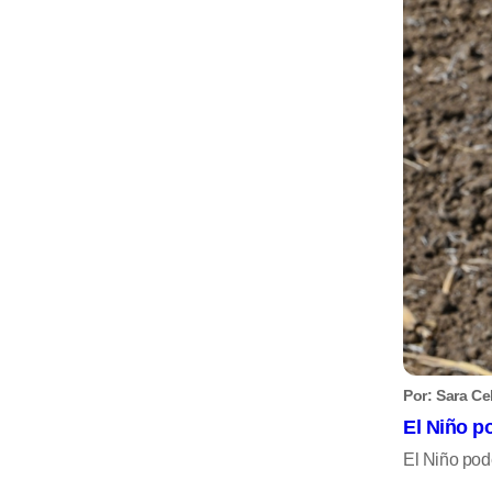
Por: Sara Ce
El Niño p
El Niño po