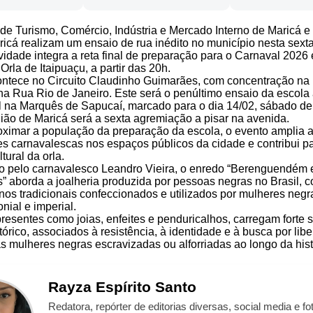
 de Turismo, Comércio, Indústria e Mercado Interno de Maricá 
icá realizam um ensaio de rua inédito no município nesta sexta
ividade integra a reta final de preparação para o Carnaval 2026 
Orla de Itaipuaçu, a partir das 20h.
ontece no Circuito Claudinho Guimarães, com concentração n
na Rua Rio de Janeiro. Este será o penúltimo ensaio da escola
ial na Marquês de Sapucaí, marcado para o dia 14/02, sábado de
ão de Maricá será a sexta agremiação a pisar na avenida.
ximar a população da preparação da escola, o evento amplia 
es carnavalescas nos espaços públicos da cidade e contribui p
tural da orla.
o pelo carnavalesco Leandro Vieira, o enredo “Berenguendém 
 aborda a joalheria produzida por pessoas negras no Brasil, 
nos tradicionais confeccionados e utilizados por mulheres negr
nial e imperial.
presentes como joias, enfeites e penduricalhos, carregam forte
stórico, associados à resistência, à identidade e à busca por lib
s mulheres negras escravizadas ou alforriadas ao longo da hist
Rayza
Espírito Santo
Redatora, repórter de editorias diversas, social media e fot