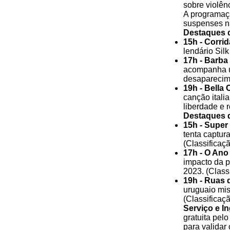
sobre violên
A programaç
suspenses na
Destaques d
15h - Corri
lendário Silk
17h - Barb
acompanha u
desaparecime
19h - Bella C
canção italia
liberdade e r
Destaques d
15h - Super
tenta captura
(Classificaçã
17h - O Ano
impacto da p
2023. (Class
19h - Ruas d
uruguaio mis
(Classificaçã
Serviço e I
gratuita pelo
para validar 