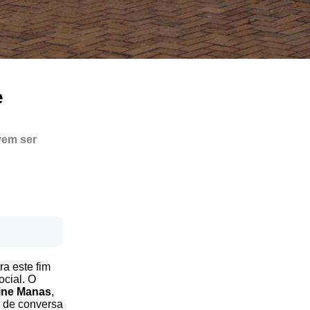
e
vem ser
a este fim
cial. O
ine Manas
,
a de conversa