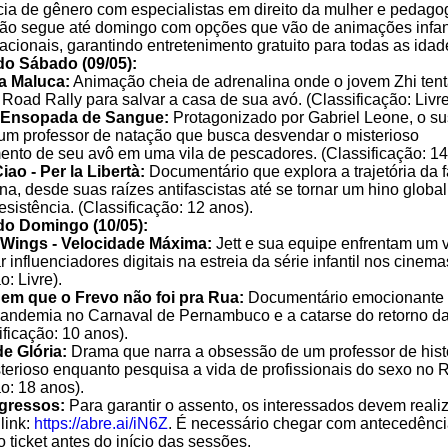
cia de gênero com especialistas em direito da mulher e pedago
ão segue até domingo com opções que vão de animações infan
cionais, garantindo entretenimento gratuito para todas as idad
o Sábado (09/05):
da Maluca:
Animação cheia de adrenalina onde o jovem Zhi tent
 Road Rally para salvar a casa de sua avó. (Classificação: Livre
a Ensopada de Sangue:
Protagonizado por Gabriel Leone, o s
m professor de natação que busca desvendar o misterioso
nto de seu avô em uma vila de pescadores. (Classificação: 14
iao - Per la Libertà:
Documentário que explora a trajetória da
na, desde suas raízes antifascistas até se tornar um hino global
esistência. (Classificação: 12 anos).
o Domingo (10/05):
 Wings - Velocidade Máxima:
Jett e sua equipe enfrentam um v
r influenciadores digitais na estreia da série infantil nos cinema
o: Livre).
 em que o Frevo não foi pra Rua:
Documentário emocionante 
andemia no Carnaval de Pernambuco e a catarse do retorno da
ificação: 10 anos).
e Glória:
Drama que narra a obsessão de um professor de hist
terioso enquanto pesquisa a vida de profissionais do sexo no R
o: 18 anos).
ngressos:
Para garantir o assento, os interessados devem realiz
 link:
https://abre.ai/iN6Z
. É necessário chegar com antecedênci
o ticket antes do início das sessões.