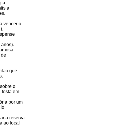
gia.
tis a
es.
a vencer o
).
uspense
 anos).
 famosa
 de
ilão que
s.
sobre o
 festa em
ória por um
io.
ar a reserva
a ao local