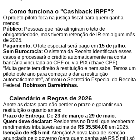
Como funciona o "Cashback IRPF"?
O projeto-piloto foca na justiça fiscal para quem ganha
menos:
Público:
Pessoas que não atingiram o teto de
obrigatoriedade, mas tiveram retenção de IR em algum mês
de 2025.
Pagamento:
O lote especial será pago em
15 de julho
.
Sem Burocracia:
O sistema da Receita identificará esses
casos e processará o crédito automaticamente na conta
bancária vinculada ao CPF ou via PIX (chave CPF).
“Muita gente tem direito à restituição e nem sabe. Temos um
piloto este ano para começar a dar a restituição
automaticamente”, afirmou o Secretário Especial da Receita
Federal,
Robinson Barreirinhas
.
Calendário e Regras de 2026
Anote as datas para não perder o prazo e garantir sua
restituição o quanto antes:
Prazo de Entrega:
De
23 de março
a
29 de maio
.
Quem deve declarar:
Residentes no Brasil que receberam
rendimentos tributáveis acima de
R$ 35.584,00
em 2025.
Isenção de R$ 5 mil:
Atenção! A nova faixa de isenção
anunciada pelo governo (para quem ganha até R$ 5 mil) só