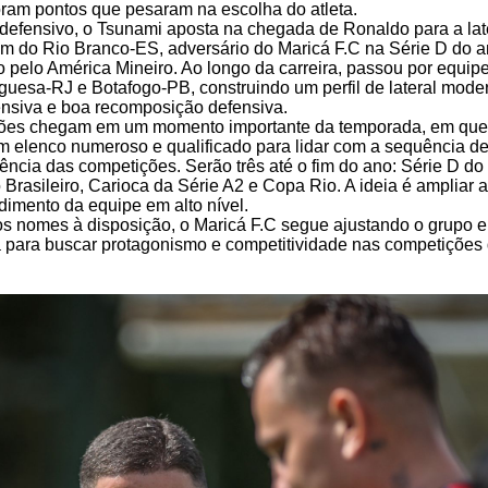
ram pontos que pesaram na escolha do atleta.
 defensivo, o Tsunami aposta na chegada de Ronaldo para a later
m do Rio Branco-ES, adversário do Maricá F.C na Série D do 
do pelo América Mineiro. Ao longo da carreira, passou por equi
uesa-RJ e Botafogo-PB, construindo um perfil de lateral mode
nsiva e boa recomposição defensiva.
ções chegam em um momento importante da temporada, em que
m elenco numeroso e qualificado para lidar com a sequência de
gência das competições. Serão três até o fim do ano: Série D do
rasileiro, Carioca da Série A2 e Copa Rio. A ideia é ampliar 
dimento da equipe em alto nível.
 nomes à disposição, o Maricá F.C segue ajustando o grupo e
a para buscar protagonismo e competitividade nas competições 