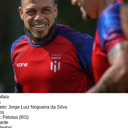
 Maia
a
o: Jorge Luiz Nogueira da Silva
os
: Pelotas (RS)
ante
Pedra!