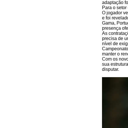
adaptação fo
Para o setor
O jogador ve
e foi revela
Gama, Portug
presença ofe
As contrata
precisa de u
nível de exi
Campeonato B
manter o ren
Com os novos
sua estrutur
disputar.