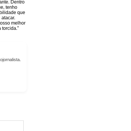
ante. Dentro
ue, tenho
bilidade que
 atacar.
nosso melhor
torcida.”
ojornalista.