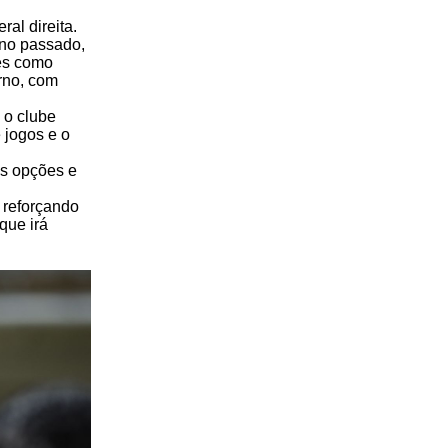
al direita.
ano passado,
pes como
rno, com
 o clube
 jogos e o
as opções e
 reforçando
que irá