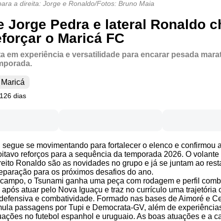
ara a direita: Jorge e Ronaldo/Fotos: Bruno Maia
e Jorge Pedra e lateral Ronaldo 
eforçar o Maricá FC
a em experiência e versatilidade para encarar pesada mara
mporada.
Maricá
 126 dias
 segue se movimentando para fortalecer o elenco e confirmou
oitavo reforços para a sequência da temporada 2026. O volante
direito Ronaldo são as novidades no grupo e já se juntam ao rest
eparação para os próximos desafios do ano.
-campo, o Tsunami ganha uma peça com rodagem e perfil comba
após atuar pelo Nova Iguaçu e traz no currículo uma trajetória 
defensiva e combatividade. Formado nas bases de Aimoré e Ce
ula passagens por Tupi e Democrata-GV, além de experiências
uações no futebol espanhol e uruguaio. As boas atuações e a 