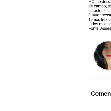
F.C me deixa 
de campo, so
característi
é atuar ness
Temos três c
todos os dia
Fonte: Asse
Coment