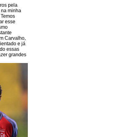
ros pela
e na minha
. Temos
ar esse
esmo
stante
om Carvalho,
ientado e já
ndo essas
azer grandes