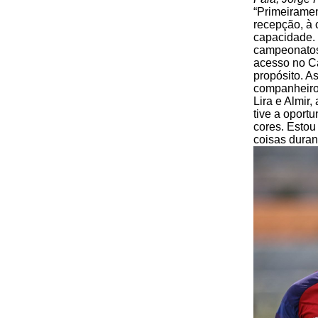
“Primeiramen
recepção, à 
capacidade. 
campeonatos 
acesso no Ca
propósito. A
companheiros
Lira e Almir
tive a oport
cores. Estou
coisas duran