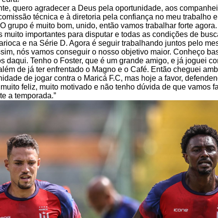
te, quero agradecer a Deus pela oportunidade, aos companhei
comissão técnica e à diretoria pela confiança no meu trabalho 
O grupo é muito bom, unido, então vamos trabalhar forte agora
muito importantes para disputar e todas as condições de busc
rioca e na Série D. Agora é seguir trabalhando juntos pelo m
ssim, nós vamos conseguir o nosso objetivo maior. Conheço ba
 daqui. Tenho o Foster, que é um grande amigo, e já joguei c
, além de já ter enfrentado o Magno e o Café. Então cheguei amb
unidade de jogar contra o Maricá F.C, mas hoje a favor, defende
 muito feliz, muito motivado e não tenho dúvida de que vamos f
te a temporada.”