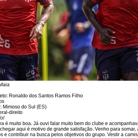
 Maia
to: Ronaldo dos Santos Ramos Filho
os
: Mimoso do Sul (ES)
ral-direito
o!
va é muito boa. Já ouvi falar muito bem do clube e acompanhav
 chegar aqui é motivo de grande satisfação. Venho para somar,
 e contribuir na busca pelos objetivos do grupo. Vestir a cami