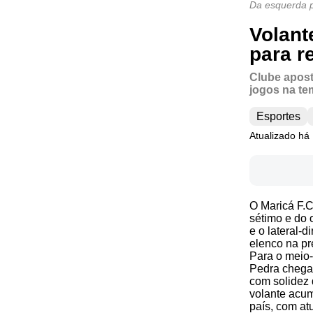
Da esquerda p
Volant
para r
Clube apost
jogos na te
Esportes
Atualizado há
O Maricá F.C
sétimo e do 
e o lateral-
elenco na pr
Para o meio
Pedra chega 
com solidez 
volante acum
país, com at