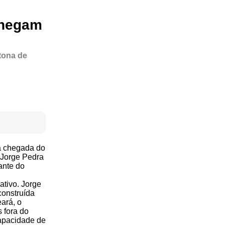
chegam
tona de
 a chegada do
 Jorge Pedra
ante do
tivo. Jorge
construída
ará, o
 fora do
capacidade de